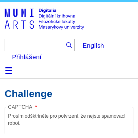
Skip
to
main
content
English
Přihlášení
Domů
Kolekce
Prohlížení
Vyhledávání
O platformě
Nápověda
Kontakt
Digitalia
Challenge
CAPTCHA
Prosím odšktrtněte pro potvrzení, že nejste spamovací
robot.