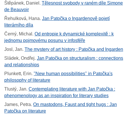
Štěpánek, Daniel
.
Tělesnost svobody v raném díle Simone
de Beauvoir
Řehulková, Hana
.
Jan Patočka o Ingardenově pojetí
literárního díla
Černý, Michal
.
Od entropie k dynamické komplexitě : k
jednomu pojmovému posunu v infosféře
Josl, Jan
.
The mystery of art history : Patočka and Ingarden
Sládek, Ondřej
.
Jan Patočka on structuralism : connections
and relationships
Plunkett, Erin
.
"New human possibilities" in Patočka's
philosophy of literature
Tlustý, Jan
.
Contemplating literature with Jan Patočka :
phenomenology as an inspiration for literary studies
James, Petra
.
On mastodons, Faust and tight hugs : Jan
Patočka on literature