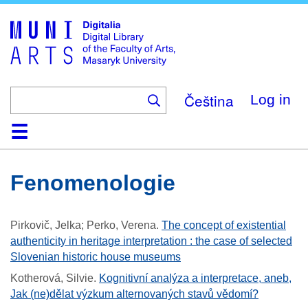
Skip
to
main
content
Čeština
Log in
Home
Collections
Browse
Search
About
Help
Contact
Digitalia
Fenomenologie
Pirkovič, Jelka; Perko, Verena
.
The concept of existential
authenticity in heritage interpretation : the case of selected
Slovenian historic house museums
Kotherová, Silvie
.
Kognitivní analýza a interpretace, aneb,
Jak (ne)dělat výzkum alternovaných stavů vědomí?