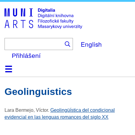
Skip
to
main
content
English
Přihlášení
Domů
Kolekce
Prohlížení
Vyhledávání
O platformě
Nápověda
Kontakt
Digitalia
geolinguistics
Lara Bermejo, Víctor
.
Geolingüística del condicional
evidencial en las lenguas romances del siglo XX