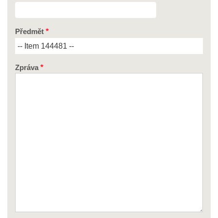
Předmět
Zpráva