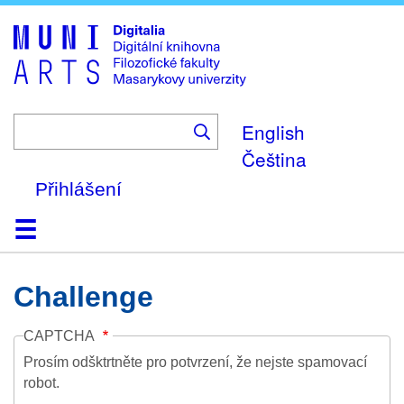
Skip
to
main
content
English
Čeština
Přihlášení
Domů
Kolekce
Prohlížení
Vyhledávání
O platformě
Nápověda
Kontakt
Digitalia
Challenge
CAPTCHA
Prosím odšktrtněte pro potvrzení, že nejste spamovací
robot.