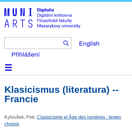
Skip
to
main
content
English
Přihlášení
Domů
Kolekce
Prohlížení
Vyhledávání
O platformě
Nápověda
Kontakt
Digitalia
klasicismus (literatura) --
Francie
Kyloušek, Petr
.
Classicisme et Âge des lumières : textes
choisis