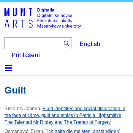
Skip
to
main
content
English
Přihlášení
Domů
Kolekce
Prohlížení
Vyhledávání
O platformě
Nápověda
Kontakt
Digitalia
guilt
Stolarek, Joanna
.
Fluid identities and social dislocation in
the face of crime, guilt and ethics in Patricia Highsmith's
The Talented Mr Ripley and The Tremor of Forgery
Osmanović, Erkan
.
"Ich halte die meisten‚ anständigen'