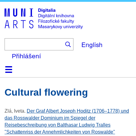
Skip
to
main
content
English
Přihlášení
Domů
Kolekce
Prohlížení
Vyhledávání
O platformě
Nápověda
Kontakt
Digitalia
cultural flowering
Zlá, Iveta
.
Der Graf Albert Joseph Hoditz (1706–1778) und
das Rosswalder Dominium im Spiegel der
Reisebeschreibung von Balthasar Ludwig Tralles
"Schattenriss der Annehmlichkeiten von Roswalde"