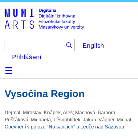
Skip
to
main
content
English
Přihlášení
Domů
Kolekce
Prohlížení
Vyhledávání
O platformě
Nápověda
Kontakt
Digitalia
Vysočina Region
Dejmal, Miroslav; Knápek, Aleš; Machová, Barbora;
Prišťáková, Michaela; Těsnohlídek, Jakub; Vágner, Michal
.
Opevnění v poloze "Na šancích" u Ledče nad Sázavou