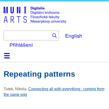
Skip
to
main
content
English
Přihlášení
Domů
Kolekce
Prohlížení
Vyhledávání
O platformě
Nápověda
Kontakt
Digitalia
repeating patterns
Tutek, Nikola
.
Connecting all with everything : coming from
the same egg