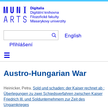
Skip
to
main
content
English
Přihlášení
Domů
Kolekce
Prohlížení
Vyhledávání
O platformě
Nápověda
Kontakt
Digitalia
Austro-Hungarian War
Heinicker, Petra
.
Sold und schaden: der Kaiser rechnet ab :
Überlegungen zu zwei Schiedsverfahren zwischen Kaiser
Friedrich III. und Soldunternehmern zur Zeit des
Ungarnkrieges