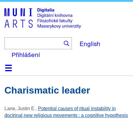
Skip
to
main
content
English
Přihlášení
Domů
Kolekce
Prohlížení
Vyhledávání
O platformě
Nápověda
Kontakt
Digitalia
charismatic leader
Lane, Justin E.
.
Potential causes of ritual instability in
doctrinal new religious movements : a cognitive hypothesis