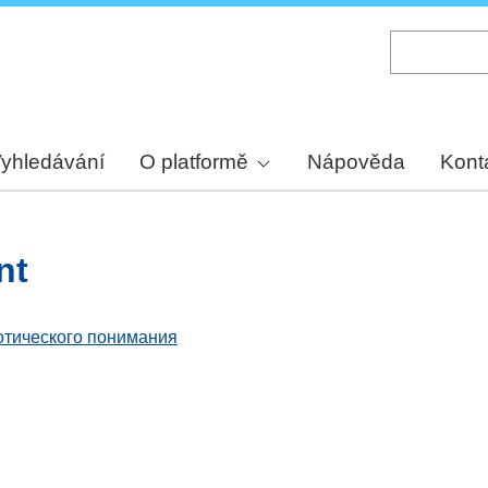
Skip
to
main
content
yhledávání
O platformě
Nápověda
Kont
nt
отического понимания