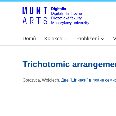
Domů
Kolekce
Prohlížení
V
trichotomic arrangeme
Gorczyca, Wojciech
.
Две "Шинели" в плане семи