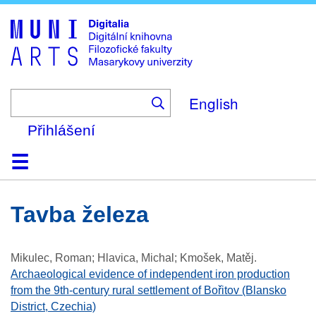
Skip
to
main
content
English
Přihlášení
Domů
Kolekce
Prohlížení
Vyhledávání
O platformě
Nápověda
Kontakt
Digitalia
tavba železa
Mikulec, Roman; Hlavica, Michal; Kmošek, Matěj
.
Archaeological evidence of independent iron production
from the 9th-century rural settlement of Bořitov (Blansko
District, Czechia)