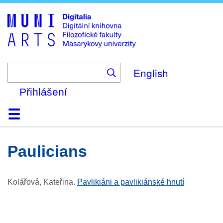
Skip
to
main
content
English
Přihlášení
Domů
Kolekce
Prohlížení
Vyhledávání
O platformě
Nápověda
Kontakt
Digitalia
Paulicians
Kolářová, Kateřina
.
Pavlikiáni a pavlikiánské hnutí