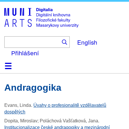
Skip
to
main
content
English
Přihlášení
Domů
Kolekce
Prohlížení
Vyhledávání
O platformě
Nápověda
Kontakt
Digitalia
andragogika
Evans, Linda
.
Úvahy o profesionalitě vzdělavatelů
dospělých
Dopita, Miroslav; Poláchová Vašťatková, Jana
.
Institucionalizace české andragogiky a mezinárodní