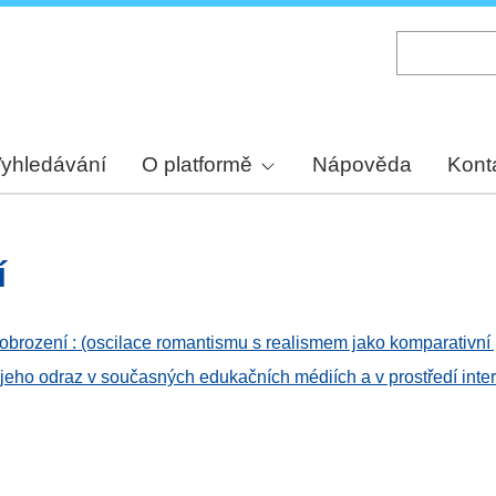
Skip
to
main
content
yhledávání
O platformě
Nápověda
Kont
í
rození : (oscilace romantismu s realismem jako komparativní
jeho odraz v současných edukačních médiích a v prostředí inte