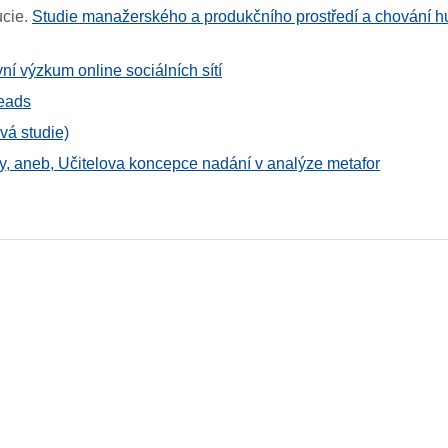
ucie
.
Studie manažerského a produkčního prostředí a chování h
vní výzkum online sociálních sítí
heads
ová studie)
ty, aneb, Učitelova koncepce nadání v analýze metafor