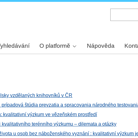
Skip
to
main
content
yhledávání
O platformě
Nápověda
Kont
olsky vzdělaných knihovníků v ČR
: prípadová štúdia prevzatia a spracovania národného testovani
: kvalitativní výzkum ve vězeňském prostředí
 kvalitativního terénního výzkumu – dilemata a otázky
ivota u osob bez náboženského vyznání : kvalitativní výzkum j