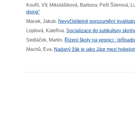
Kouřil, Vít; Mikolášiková, Barbora; Pešl Šilerová, L
doing"
Macek, Jakub
.
Nevyčíslitelné porozumění: kvalitati
Lojdová, Kateřina
.
Socializace do subkultury skin
Sedláček, Martin
.
Řízení školy na vesnici : (případ
Machů, Eva
.
Nadaný žák je jako Jágr mezi hokejis