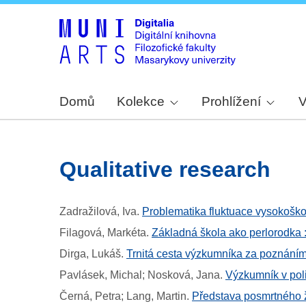
Domů
Kolekce
Prohlížení
V
qualitative research
Zadražilová, Iva
.
Problematika fluktuace vysokošk
Filagová, Markéta
.
Základná škola ako perlorodka 
Dirga, Lukáš
.
Trnitá cesta výzkumníka za poznáním
Pavlásek, Michal; Nosková, Jana
.
Výzkumník v poli
Černá, Petra; Lang, Martin
.
Představa posmrtného ž