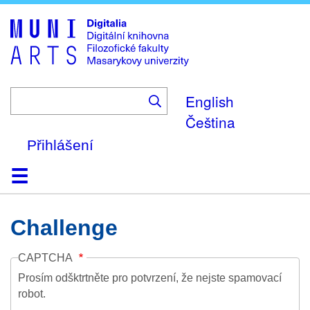
Skip
to
main
content
English
Čeština
Přihlášení
Domů
Kolekce
Prohlížení
Vyhledávání
O platformě
Nápověda
Kontakt
Digitalia
Challenge
CAPTCHA
Prosím odšktrtněte pro potvrzení, že nejste spamovací
robot.